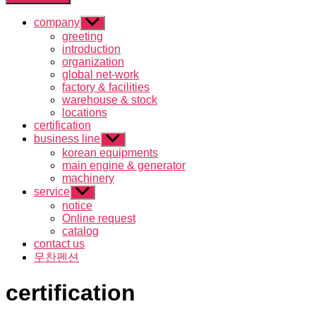
company
하
greeting
위
introduction
메
organization
뉴
global net-work
표
factory & facilities
시
warehouse & stock
locations
certification
business line
하
korean equipments
위
main engine & generator
메
machinery
뉴
표
service
하
시
notice
위
Online request
메
catalog
뉴
contact us
표
시
무찬펜션
certification