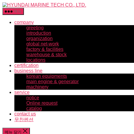
HYUNDAI
콘
MARINE
텐
메뉴
TECH
츠
CO.,
company
로
LTD.
greeting
건
introduction
너
organization
뛰
global net-work
기
factory & facilities
warehouse & stock
locations
certification
business line
korean equipments
main engine & generator
machinery
service
notice
Online request
catalog
contact us
무찬펜션
메뉴 닫기